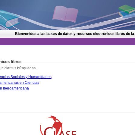
Bienvenidos a las bases de datos y recursos electrónicos libres de la
nicos libres
 iniciar tus búsquedas.
CLASE. Citas Latinoamericanas en Ciencias Sociales y Humanidades
PERIÓDICA. Índice de Revistas Latinoamericanas en Ciencias
IRESIE. Base de datos sobre Educación Iberoamericana