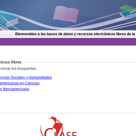
Bienvenidos a las bases de datos y recursos electrónicos libres de la
nicos libres
 iniciar tus búsquedas.
CLASE. Citas Latinoamericanas en Ciencias Sociales y Humanidades
PERIÓDICA. Índice de Revistas Latinoamericanas en Ciencias
IRESIE. Base de datos sobre Educación Iberoamericana