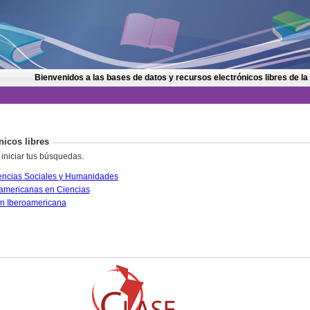
Bienvenidos a las bases de datos y recursos electrónicos libres de la
nicos libres
 iniciar tus búsquedas.
CLASE. Citas Latinoamericanas en Ciencias Sociales y Humanidades
PERIÓDICA. Índice de Revistas Latinoamericanas en Ciencias
IRESIE. Base de datos sobre Educación Iberoamericana