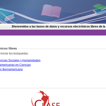
Bienvenidos a las bases de datos y recursos electrónicos libres de la
nicos libres
 iniciar tus búsquedas.
CLASE. Citas Latinoamericanas en Ciencias Sociales y Humanidades
PERIÓDICA. Índice de Revistas Latinoamericanas en Ciencias
IRESIE. Base de datos sobre Educación Iberoamericana