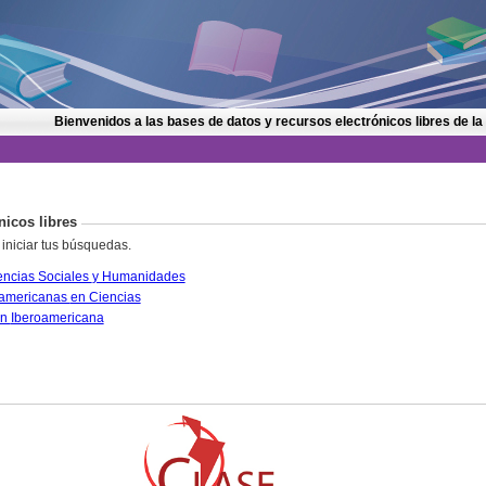
Bienvenidos a las bases de datos y recursos electrónicos libres de la
nicos libres
 iniciar tus búsquedas.
CLASE. Citas Latinoamericanas en Ciencias Sociales y Humanidades
PERIÓDICA. Índice de Revistas Latinoamericanas en Ciencias
IRESIE. Base de datos sobre Educación Iberoamericana