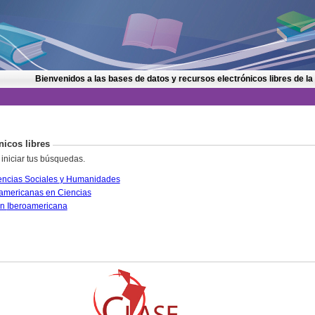
Bienvenidos a las bases de datos y recursos electrónicos libres de la
nicos libres
 iniciar tus búsquedas.
CLASE. Citas Latinoamericanas en Ciencias Sociales y Humanidades
PERIÓDICA. Índice de Revistas Latinoamericanas en Ciencias
IRESIE. Base de datos sobre Educación Iberoamericana