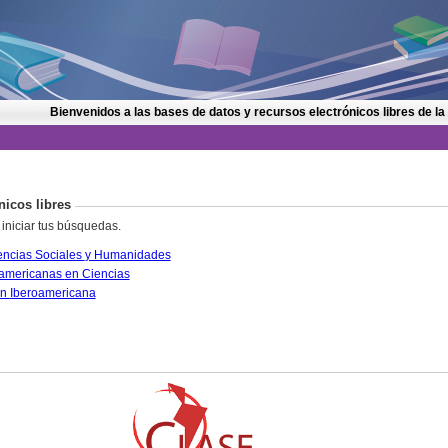
Bienvenidos a las bases de datos y recursos electrónicos libres de la
nicos libres
 iniciar tus búsquedas.
CLASE. Citas Latinoamericanas en Ciencias Sociales y Humanidades
PERIÓDICA. Índice de Revistas Latinoamericanas en Ciencias
IRESIE. Base de datos sobre Educación Iberoamericana