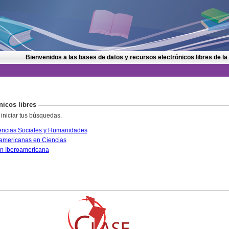
Bienvenidos a las bases de datos y recursos electrónicos libres de la
nicos libres
 iniciar tus búsquedas.
CLASE. Citas Latinoamericanas en Ciencias Sociales y Humanidades
PERIÓDICA. Índice de Revistas Latinoamericanas en Ciencias
IRESIE. Base de datos sobre Educación Iberoamericana