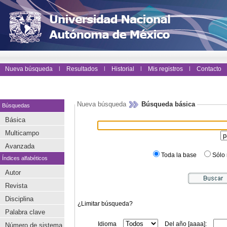
Nueva búsqueda
|
Resultados
|
Historial
|
Mis registros
|
Contacto
Nueva búsqueda
Búsqueda básica
Búsquedas
Básica
Multicampo
Avanzada
Toda la base
Sólo 
Índices alfabéticos
Autor
Revista
Disciplina
¿Limitar búsqueda?
Palabra clave
Idioma
Del año [aaaa]:
Número de sistema