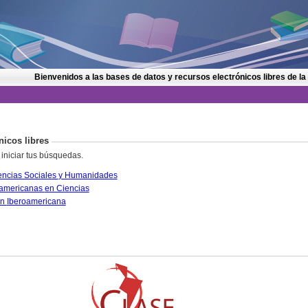
Bienvenidos a las bases de datos y recursos electrónicos libres de la
nicos libres
 iniciar tus búsquedas.
CLASE. Citas Latinoamericanas en Ciencias Sociales y Humanidades
PERIÓDICA. Índice de Revistas Latinoamericanas en Ciencias
IRESIE. Base de datos sobre Educación Iberoamericana