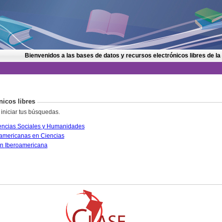
Bienvenidos a las bases de datos y recursos electrónicos libres de la
nicos libres
 iniciar tus búsquedas.
CLASE. Citas Latinoamericanas en Ciencias Sociales y Humanidades
PERIÓDICA. Índice de Revistas Latinoamericanas en Ciencias
IRESIE. Base de datos sobre Educación Iberoamericana