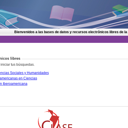
Bienvenidos a las bases de datos y recursos electrónicos libres de la
nicos libres
 iniciar tus búsquedas.
CLASE. Citas Latinoamericanas en Ciencias Sociales y Humanidades
PERIÓDICA. Índice de Revistas Latinoamericanas en Ciencias
IRESIE. Base de datos sobre Educación Iberoamericana