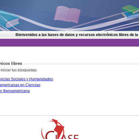
Bienvenidos a las bases de datos y recursos electrónicos libres de la
nicos libres
 iniciar tus búsquedas.
CLASE. Citas Latinoamericanas en Ciencias Sociales y Humanidades
PERIÓDICA. Índice de Revistas Latinoamericanas en Ciencias
IRESIE. Base de datos sobre Educación Iberoamericana