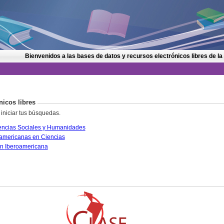
Bienvenidos a las bases de datos y recursos electrónicos libres de la
nicos libres
 iniciar tus búsquedas.
CLASE. Citas Latinoamericanas en Ciencias Sociales y Humanidades
PERIÓDICA. Índice de Revistas Latinoamericanas en Ciencias
IRESIE. Base de datos sobre Educación Iberoamericana