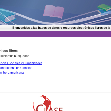
Bienvenidos a las bases de datos y recursos electrónicos libres de la
nicos libres
 iniciar tus búsquedas.
CLASE. Citas Latinoamericanas en Ciencias Sociales y Humanidades
PERIÓDICA. Índice de Revistas Latinoamericanas en Ciencias
IRESIE. Base de datos sobre Educación Iberoamericana