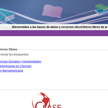
Bienvenidos a las bases de datos y recursos electrónicos libres de la
nicos libres
 iniciar tus búsquedas.
CLASE. Citas Latinoamericanas en Ciencias Sociales y Humanidades
PERIÓDICA. Índice de Revistas Latinoamericanas en Ciencias
IRESIE. Base de datos sobre Educación Iberoamericana