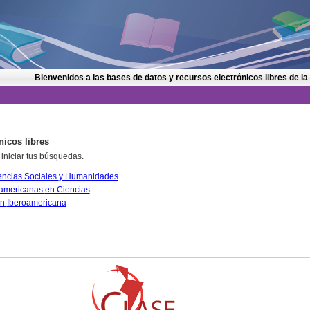
Bienvenidos a las bases de datos y recursos electrónicos libres de la
nicos libres
 iniciar tus búsquedas.
CLASE. Citas Latinoamericanas en Ciencias Sociales y Humanidades
PERIÓDICA. Índice de Revistas Latinoamericanas en Ciencias
IRESIE. Base de datos sobre Educación Iberoamericana