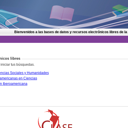
Bienvenidos a las bases de datos y recursos electrónicos libres de la
nicos libres
 iniciar tus búsquedas.
CLASE. Citas Latinoamericanas en Ciencias Sociales y Humanidades
PERIÓDICA. Índice de Revistas Latinoamericanas en Ciencias
IRESIE. Base de datos sobre Educación Iberoamericana