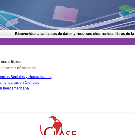
Bienvenidos a las bases de datos y recursos electrónicos libres de la
nicos libres
 iniciar tus búsquedas.
CLASE. Citas Latinoamericanas en Ciencias Sociales y Humanidades
PERIÓDICA. Índice de Revistas Latinoamericanas en Ciencias
IRESIE. Base de datos sobre Educación Iberoamericana