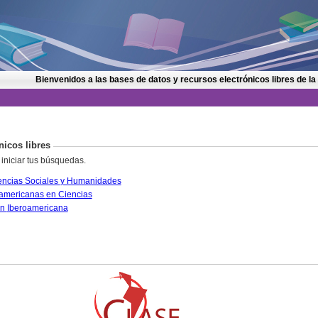
Bienvenidos a las bases de datos y recursos electrónicos libres de la
nicos libres
 iniciar tus búsquedas.
CLASE. Citas Latinoamericanas en Ciencias Sociales y Humanidades
PERIÓDICA. Índice de Revistas Latinoamericanas en Ciencias
IRESIE. Base de datos sobre Educación Iberoamericana