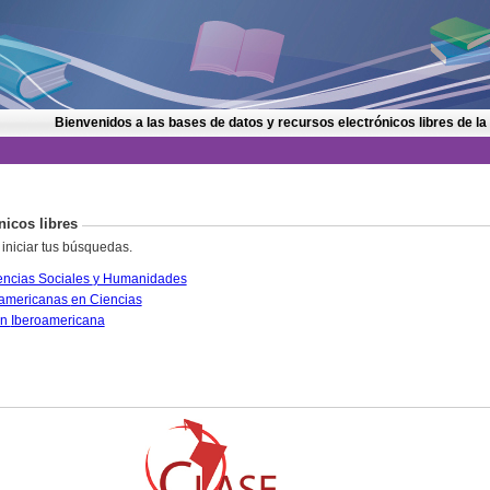
Bienvenidos a las bases de datos y recursos electrónicos libres de la
nicos libres
 iniciar tus búsquedas.
CLASE. Citas Latinoamericanas en Ciencias Sociales y Humanidades
PERIÓDICA. Índice de Revistas Latinoamericanas en Ciencias
IRESIE. Base de datos sobre Educación Iberoamericana