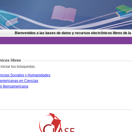
Bienvenidos a las bases de datos y recursos electrónicos libres de la
nicos libres
 iniciar tus búsquedas.
CLASE. Citas Latinoamericanas en Ciencias Sociales y Humanidades
PERIÓDICA. Índice de Revistas Latinoamericanas en Ciencias
IRESIE. Base de datos sobre Educación Iberoamericana