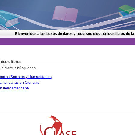
Bienvenidos a las bases de datos y recursos electrónicos libres de la
nicos libres
 iniciar tus búsquedas.
CLASE. Citas Latinoamericanas en Ciencias Sociales y Humanidades
PERIÓDICA. Índice de Revistas Latinoamericanas en Ciencias
IRESIE. Base de datos sobre Educación Iberoamericana