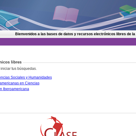
Bienvenidos a las bases de datos y recursos electrónicos libres de la
nicos libres
 iniciar tus búsquedas.
CLASE. Citas Latinoamericanas en Ciencias Sociales y Humanidades
PERIÓDICA. Índice de Revistas Latinoamericanas en Ciencias
IRESIE. Base de datos sobre Educación Iberoamericana