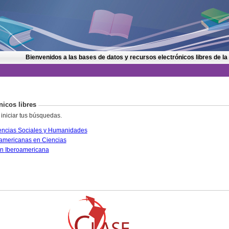
Bienvenidos a las bases de datos y recursos electrónicos libres de la
nicos libres
 iniciar tus búsquedas.
CLASE. Citas Latinoamericanas en Ciencias Sociales y Humanidades
PERIÓDICA. Índice de Revistas Latinoamericanas en Ciencias
IRESIE. Base de datos sobre Educación Iberoamericana