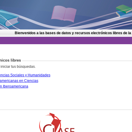
Bienvenidos a las bases de datos y recursos electrónicos libres de la
nicos libres
 iniciar tus búsquedas.
CLASE. Citas Latinoamericanas en Ciencias Sociales y Humanidades
PERIÓDICA. Índice de Revistas Latinoamericanas en Ciencias
IRESIE. Base de datos sobre Educación Iberoamericana