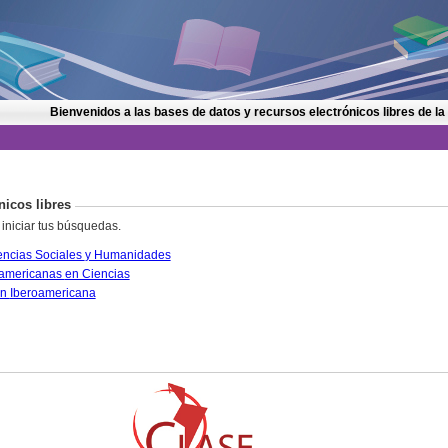
Bienvenidos a las bases de datos y recursos electrónicos libres de la
nicos libres
 iniciar tus búsquedas.
CLASE. Citas Latinoamericanas en Ciencias Sociales y Humanidades
PERIÓDICA. Índice de Revistas Latinoamericanas en Ciencias
IRESIE. Base de datos sobre Educación Iberoamericana