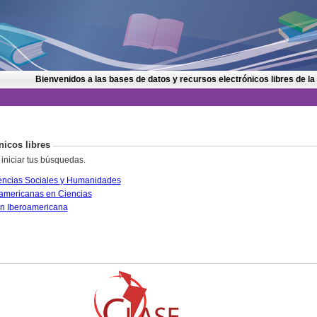
Bienvenidos a las bases de datos y recursos electrónicos libres de la
nicos libres
 iniciar tus búsquedas.
CLASE. Citas Latinoamericanas en Ciencias Sociales y Humanidades
PERIÓDICA. Índice de Revistas Latinoamericanas en Ciencias
IRESIE. Base de datos sobre Educación Iberoamericana